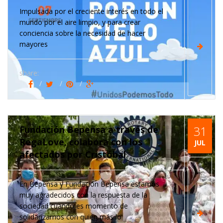
Impulsada por el creciente interés en todo el
mundo por el aire limpio, y para crear
conciencia sobre la necesidad de hacer
mayores
share:
Fundación Bepensa a través de
31
RegaLove, colabora con los
JUL
afectados por Cristóbal
En Bepensa y Fundación Bepensa estamos
muy agradecidos con la respuesta de la
sociedad cuando es momento de
solidarizarnos con quien más lo