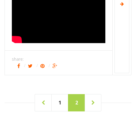
share:
1
2